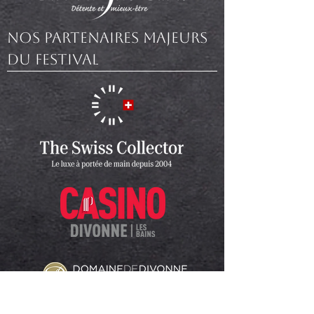
Nos partenaires majeurs
du festival