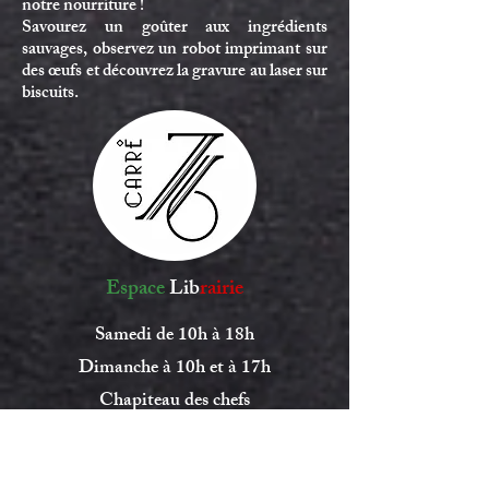
notre nourriture !
Savourez un goûter aux ingrédients
sauvages, observez un robot imprimant sur
des œufs et découvrez la gravure au laser sur
biscuits.
Espace
Lib
rairie
Samedi de 10h à 18h
Dimanche à 10h et à 17h
Chapiteau des chefs
Partez à la rencontre de la Librairie Carré
76 et laissez-vous séduire par une sélection
de livres de cuisine.